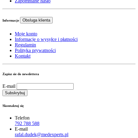
Zapomniane hasło
Obsluga klienta
Informacje
Moje konto
Informacje o wysyłce i płatności
Regulamin
Polityka prywatności
Kontakt
Zapisz sie do newslettera
E-mail
Skontaktuj się
Telefon
792 788 588
E-mail
rafal.dudek@medexperts.pl