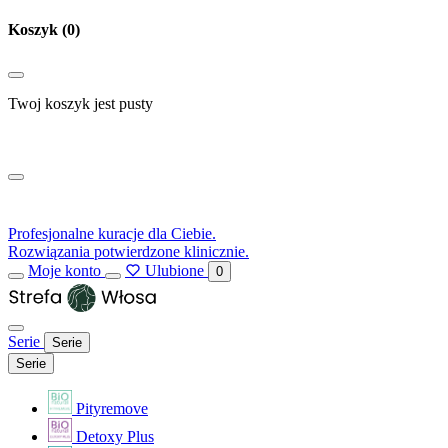
Koszyk
(0)
Twoj koszyk jest pusty
Profesjonalne kuracje dla Ciebie.
Rozwiązania potwierdzone klinicznie.
Moje konto
Ulubione
0
Serie
Serie
Serie
Pityremove
Detoxy Plus