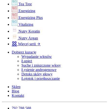
Tea Tree
Energizing
Energizing Plus
Vitalizing
Nutry Keratin
Nutry Argan
Więcej serii
Dobierz kurację
Wypadanie włosów
Łupież
Suche i zniszczone włosy
Łysienie androgenowe
Detoks skóry głowy
Łojotok i przetłuszczanie
Sklep
Blog
Kontakt
792 788 588