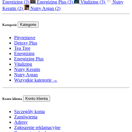
Energizing
(3)
Energizing Plus
(3)
Vitalizing
(3)
Nutry
Keratin
(2)
Nutry Argan
(2)
Kategorie
Kategorie
Pityremove
Detoxy Plus
Tea Tree
Energizing
Energizing Plus
Vitalizing
Nutry Keratin
Nutry Argan
Wszystkie kategorie →
Konto klienta
Konto klienta
Szczegóły konta
Zamówienia
Adresy
Zgłoszenie reklamacyjne