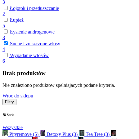
3
Łojotok i przetłuszczanie
2
Łupież
5
Łysienie androgenowe
3
Suche i zniszczone włosy
4
Wypadanie włosów
6
Brak produktów
Nie znaleziono produktow spelniajacych podane kryteria.
Wroc do sklepu
Filtry
Serie
Wszystkie
Pityremove
(5)
Detoxy Plus
(3)
Tea Tree
(3)