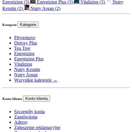
Energizing
(3)
Energizing Plus
(3)
Vitalizing
(3)
Nutry
Keratin
(2)
Nutry Argan
(2)
Kategorie
Kategorie
Pityremove
Detoxy Plus
Tea Tree
Energizing
Energizing Plus
Vitalizing
Nutry Keratin
Nutry Argan
Wszystkie kategorie →
Konto klienta
Konto klienta
Szczegóły konta
Zamówienia
Adresy
Zgłoszenie reklamacyjne