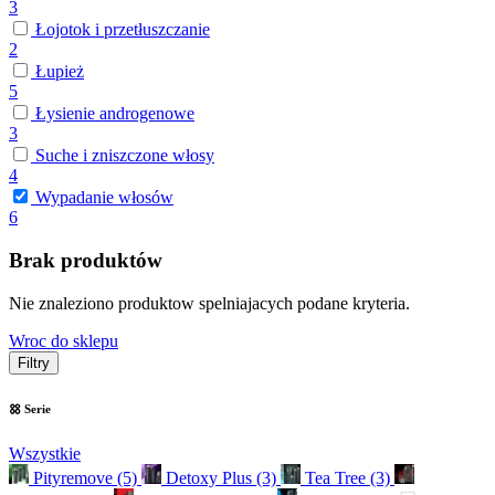
3
Łojotok i przetłuszczanie
2
Łupież
5
Łysienie androgenowe
3
Suche i zniszczone włosy
4
Wypadanie włosów
6
Brak produktów
Nie znaleziono produktow spelniajacych podane kryteria.
Wroc do sklepu
Filtry
Serie
Wszystkie
Pityremove
(5)
Detoxy Plus
(3)
Tea Tree
(3)