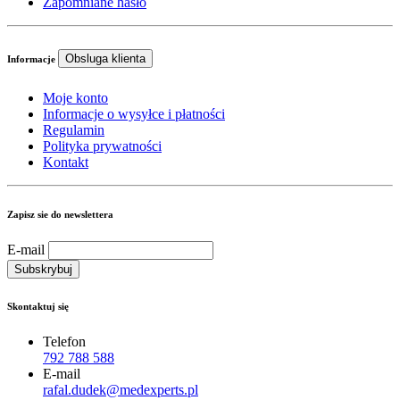
Zapomniane hasło
Obsluga klienta
Informacje
Moje konto
Informacje o wysyłce i płatności
Regulamin
Polityka prywatności
Kontakt
Zapisz sie do newslettera
E-mail
Skontaktuj się
Telefon
792 788 588
E-mail
rafal.dudek@medexperts.pl