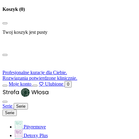
Koszyk
(0)
Twoj koszyk jest pusty
Profesjonalne kuracje dla Ciebie.
Rozwiązania potwierdzone klinicznie.
Moje konto
Ulubione
0
Serie
Serie
Serie
Pityremove
Detoxy Plus