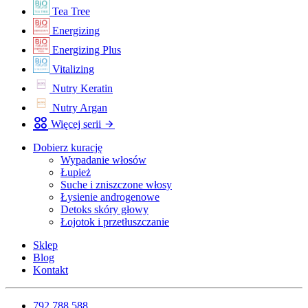
Tea Tree
Energizing
Energizing Plus
Vitalizing
Nutry Keratin
Nutry Argan
Więcej serii
Dobierz kurację
Wypadanie włosów
Łupież
Suche i zniszczone włosy
Łysienie androgenowe
Detoks skóry głowy
Łojotok i przetłuszczanie
Sklep
Blog
Kontakt
792 788 588