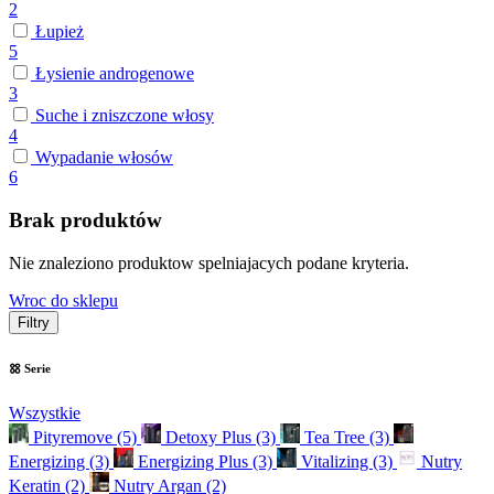
2
Łupież
5
Łysienie androgenowe
3
Suche i zniszczone włosy
4
Wypadanie włosów
6
Brak produktów
Nie znaleziono produktow spelniajacych podane kryteria.
Wroc do sklepu
Filtry
Serie
Wszystkie
Pityremove
(5)
Detoxy Plus
(3)
Tea Tree
(3)
Energizing
(3)
Energizing Plus
(3)
Vitalizing
(3)
Nutry
Keratin
(2)
Nutry Argan
(2)