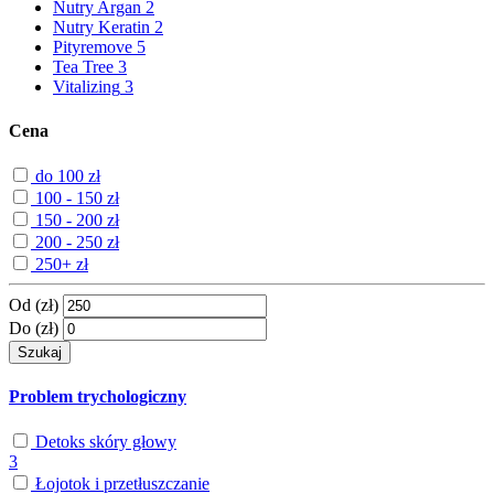
Nutry Argan
2
Nutry Keratin
2
Pityremove
5
Tea Tree
3
Vitalizing
3
Cena
do 100 zł
100 - 150 zł
150 - 200 zł
200 - 250 zł
250+ zł
Od (zł)
Do (zł)
Szukaj
Problem trychologiczny
Detoks skóry głowy
3
Łojotok i przetłuszczanie