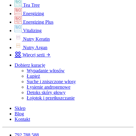
Tea Tree
Energizing
Energizing Plus
Vitalizing
Nutry Keratin
Nutry Argan
Więcej serii
Dobierz kurację
Wypadanie włosów
Łupież
Suche i zniszczone włosy
Łysienie androgenowe
Detoks skóry głowy
Łojotok i przetłuszczanie
Sklep
Blog
Kontakt
792 788 588