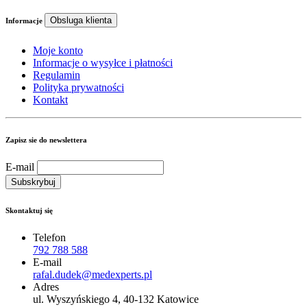
Obsluga klienta
Informacje
Moje konto
Informacje o wysyłce i płatności
Regulamin
Polityka prywatności
Kontakt
Zapisz sie do newslettera
E-mail
Skontaktuj się
Telefon
792 788 588
E-mail
rafal.dudek@medexperts.pl
Adres
ul. Wyszyńskiego 4, 40-132 Katowice