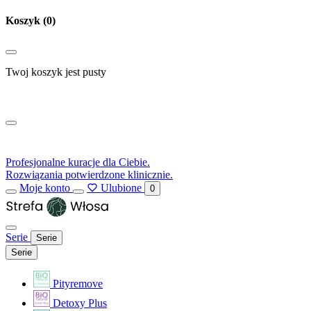
Koszyk
(0)
Twoj koszyk jest pusty
Profesjonalne kuracje dla Ciebie.
Rozwiązania potwierdzone klinicznie.
Moje konto
Ulubione
0
Serie
Serie
Serie
Pityremove
Detoxy Plus