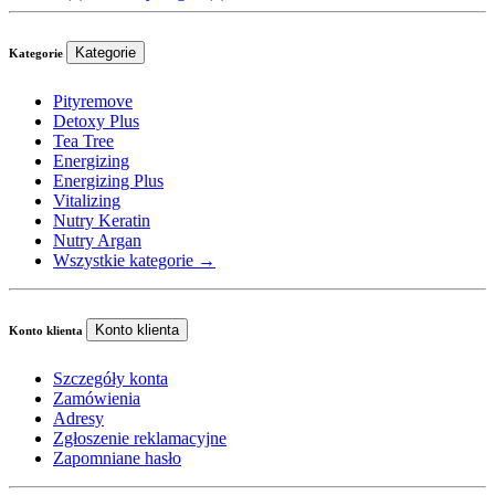
Kategorie
Kategorie
Pityremove
Detoxy Plus
Tea Tree
Energizing
Energizing Plus
Vitalizing
Nutry Keratin
Nutry Argan
Wszystkie kategorie →
Konto klienta
Konto klienta
Szczegóły konta
Zamówienia
Adresy
Zgłoszenie reklamacyjne
Zapomniane hasło