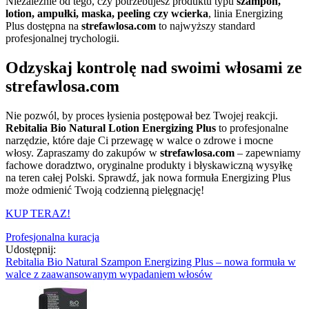
Niezależnie od tego, czy potrzebujesz produktu typu
szampon,
lotion, ampułki, maska, peeling czy wcierka
, linia Energizing
Plus dostępna na
strefawlosa.com
to najwyższy standard
profesjonalnej trychologii.
Odzyskaj kontrolę nad swoimi włosami ze
strefawlosa.com
Nie pozwól, by proces łysienia postępował bez Twojej reakcji.
Rebitalia Bio Natural Lotion Energizing Plus
to profesjonalne
narzędzie, które daje Ci przewagę w walce o zdrowe i mocne
włosy. Zapraszamy do zakupów w
strefawlosa.com
– zapewniamy
fachowe doradztwo, oryginalne produkty i błyskawiczną wysyłkę
na teren całej Polski. Sprawdź, jak nowa formuła Energizing Plus
może odmienić Twoją codzienną pielęgnację!
KUP TERAZ!
Profesjonalna kuracja
Udostępnij:
Rebitalia Bio Natural Szampon Energizing Plus – nowa formuła w
walce z zaawansowanym wypadaniem włosów