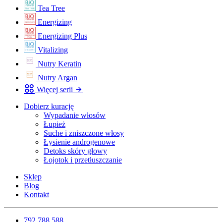
Tea Tree
Energizing
Energizing Plus
Vitalizing
Nutry Keratin
Nutry Argan
Więcej serii
Dobierz kurację
Wypadanie włosów
Łupież
Suche i zniszczone włosy
Łysienie androgenowe
Detoks skóry głowy
Łojotok i przetłuszczanie
Sklep
Blog
Kontakt
792 788 588