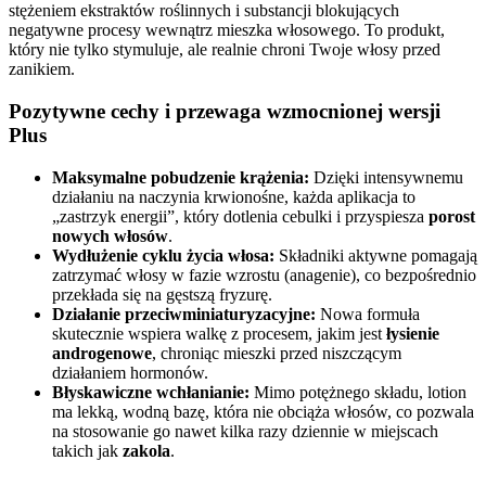
stężeniem ekstraktów roślinnych i substancji blokujących
negatywne procesy wewnątrz mieszka włosowego. To produkt,
który nie tylko stymuluje, ale realnie chroni Twoje włosy przed
zanikiem.
Pozytywne cechy i przewaga wzmocnionej wersji
Plus
Maksymalne pobudzenie krążenia:
Dzięki intensywnemu
działaniu na naczynia krwionośne, każda aplikacja to
„zastrzyk energii”, który dotlenia cebulki i przyspiesza
porost
nowych włosów
.
Wydłużenie cyklu życia włosa:
Składniki aktywne pomagają
zatrzymać włosy w fazie wzrostu (anagenie), co bezpośrednio
przekłada się na gęstszą fryzurę.
Działanie przeciwminiaturyzacyjne:
Nowa formuła
skutecznie wspiera walkę z procesem, jakim jest
łysienie
androgenowe
, chroniąc mieszki przed niszczącym
działaniem hormonów.
Błyskawiczne wchłanianie:
Mimo potężnego składu, lotion
ma lekką, wodną bazę, która nie obciąża włosów, co pozwala
na stosowanie go nawet kilka razy dziennie w miejscach
takich jak
zakola
.