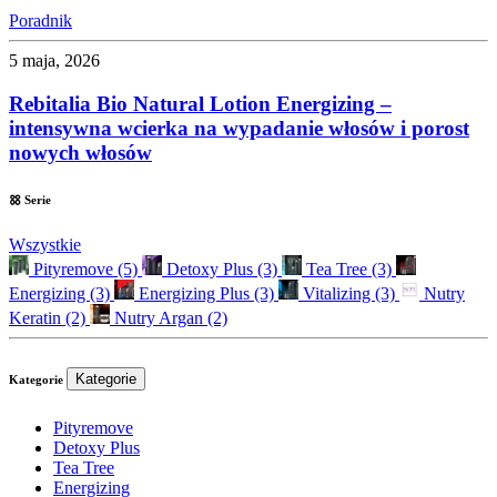
Poradnik
5 maja, 2026
Rebitalia Bio Natural Lotion Energizing –
intensywna wcierka na wypadanie włosów i porost
nowych włosów
Serie
Wszystkie
Pityremove
(5)
Detoxy Plus
(3)
Tea Tree
(3)
Energizing
(3)
Energizing Plus
(3)
Vitalizing
(3)
Nutry
Keratin
(2)
Nutry Argan
(2)
Kategorie
Kategorie
Pityremove
Detoxy Plus
Tea Tree
Energizing