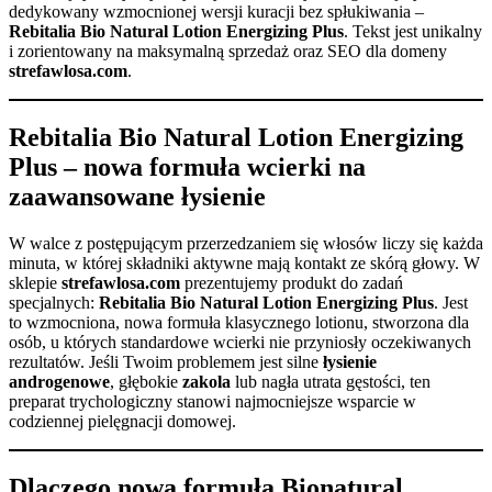
dedykowany wzmocnionej wersji kuracji bez spłukiwania –
Rebitalia Bio Natural Lotion Energizing Plus
. Tekst jest unikalny
i zorientowany na maksymalną sprzedaż oraz SEO dla domeny
strefawlosa.com
.
Rebitalia Bio Natural Lotion Energizing
Plus – nowa formuła wcierki na
zaawansowane łysienie
W walce z postępującym przerzedzaniem się włosów liczy się każda
minuta, w której składniki aktywne mają kontakt ze skórą głowy. W
sklepie
strefawlosa.com
prezentujemy produkt do zadań
specjalnych:
Rebitalia Bio Natural Lotion Energizing Plus
. Jest
to wzmocniona, nowa formuła klasycznego lotionu, stworzona dla
osób, u których standardowe wcierki nie przyniosły oczekiwanych
rezultatów. Jeśli Twoim problemem jest silne
łysienie
androgenowe
, głębokie
zakola
lub nagła utrata gęstości, ten
preparat trychologiczny stanowi najmocniejsze wsparcie w
codziennej pielęgnacji domowej.
Dlaczego nowa formuła Bionatural