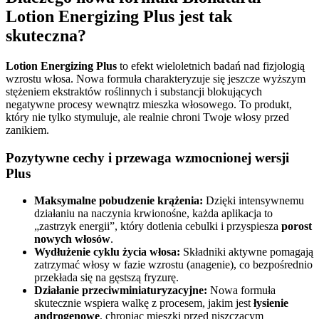
Lotion Energizing Plus jest tak
skuteczna?
Lotion Energizing Plus
to efekt wieloletnich badań nad fizjologią
wzrostu włosa. Nowa formuła charakteryzuje się jeszcze wyższym
stężeniem ekstraktów roślinnych i substancji blokujących
negatywne procesy wewnątrz mieszka włosowego. To produkt,
który nie tylko stymuluje, ale realnie chroni Twoje włosy przed
zanikiem.
Pozytywne cechy i przewaga wzmocnionej wersji
Plus
Maksymalne pobudzenie krążenia:
Dzięki intensywnemu
działaniu na naczynia krwionośne, każda aplikacja to
„zastrzyk energii”, który dotlenia cebulki i przyspiesza
porost
nowych włosów
.
Wydłużenie cyklu życia włosa:
Składniki aktywne pomagają
zatrzymać włosy w fazie wzrostu (anagenie), co bezpośrednio
przekłada się na gęstszą fryzurę.
Działanie przeciwminiaturyzacyjne:
Nowa formuła
skutecznie wspiera walkę z procesem, jakim jest
łysienie
androgenowe
, chroniąc mieszki przed niszczącym