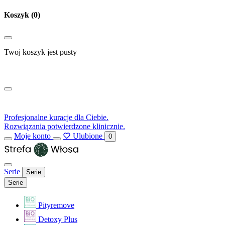
Koszyk
(0)
Twoj koszyk jest pusty
Profesjonalne kuracje dla Ciebie.
Rozwiązania potwierdzone klinicznie.
Moje konto
Ulubione
0
Serie
Serie
Serie
Pityremove
Detoxy Plus