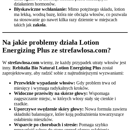
działaniem hormonów.
Błyskawiczne wchłanianie:
Mimo potężnego składu, lotion
ma lekką, wodną bazę, która nie obciąża włosów, co pozwala
na stosowanie go nawet kilka razy dziennie w miejscach
takich jak
zakola
.
Na jakie problemy działa Lotion
Energizing Plus ze strefawlosa.com?
W
strefawlosa.com
wiemy, że każdy przypadek utraty włosów jest
inny.
Rebitalia Bio Natural Lotion Energizing Plus
został
zaprojektowany, aby radzić sobie z najtrudniejszymi wyzwaniami:
Przewlekłe wypadanie włosów:
Gdy problem trwa od
miesięcy i wymaga radykalnych kroków.
Widoczne prześwity na skórze głowy:
Wspomaga
zagęszczanie miejsc, w których włosy stały się cienkie i
rzadkie.
Uporczywe swędzenie skóry głowy:
Nowa formuła zawiera
składniki balansujące, które koją podrażnienia towarzyszące
osłabieniu mieszków.
Wsparcie po chorobach i stresie:
Pomaga szybko
przywrócić włosy do stanu sprzed okresu osłabienia