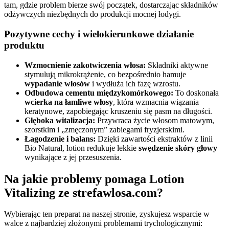
tam, gdzie problem bierze swój początek, dostarczając składników
odżywczych niezbędnych do produkcji mocnej łodygi.
Pozytywne cechy i wielokierunkowe działanie
produktu
Wzmocnienie zakotwiczenia włosa:
Składniki aktywne
stymulują mikrokrążenie, co bezpośrednio hamuje
wypadanie włosów
i wydłuża ich fazę wzrostu.
Odbudowa cementu międzykomórkowego:
To doskonała
wcierka na łamliwe włosy
, która wzmacnia wiązania
keratynowe, zapobiegając kruszeniu się pasm na długości.
Głęboka witalizacja:
Przywraca życie włosom matowym,
szorstkim i „zmęczonym” zabiegami fryzjerskimi.
Łagodzenie i balans:
Dzięki zawartości ekstraktów z linii
Bio Natural, lotion redukuje lekkie
swędzenie skóry głowy
wynikające z jej przesuszenia.
Na jakie problemy pomaga Lotion
Vitalizing ze strefawlosa.com?
Wybierając ten preparat na naszej stronie, zyskujesz wsparcie w
walce z najbardziej złożonymi problemami trychologicznymi: