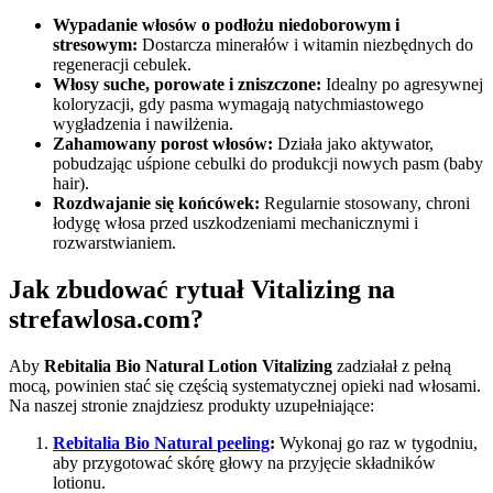
Wypadanie włosów o podłożu niedoborowym i
stresowym:
Dostarcza minerałów i witamin niezbędnych do
regeneracji cebulek.
Włosy suche, porowate i zniszczone:
Idealny po agresywnej
koloryzacji, gdy pasma wymagają natychmiastowego
wygładzenia i nawilżenia.
Zahamowany porost włosów:
Działa jako aktywator,
pobudzając uśpione cebulki do produkcji nowych pasm (baby
hair).
Rozdwajanie się końcówek:
Regularnie stosowany, chroni
łodygę włosa przed uszkodzeniami mechanicznymi i
rozwarstwianiem.
Jak zbudować rytuał Vitalizing na
strefawlosa.com?
Aby
Rebitalia Bio Natural Lotion Vitalizing
zadziałał z pełną
mocą, powinien stać się częścią systematycznej opieki nad włosami.
Na naszej stronie znajdziesz produkty uzupełniające:
Rebitalia Bio Natural
peeling
:
Wykonaj go raz w tygodniu,
aby przygotować skórę głowy na przyjęcie składników
lotionu.