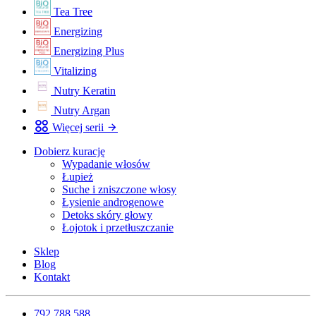
Tea Tree
Energizing
Energizing Plus
Vitalizing
Nutry Keratin
Nutry Argan
Więcej serii
Dobierz kurację
Wypadanie włosów
Łupież
Suche i zniszczone włosy
Łysienie androgenowe
Detoks skóry głowy
Łojotok i przetłuszczanie
Sklep
Blog
Kontakt
792 788 588