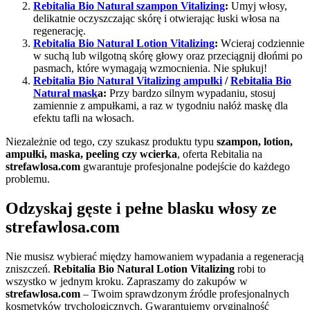
Rebitalia Bio Natural szampon Vitalizing
:
Umyj włosy,
delikatnie oczyszczając skórę i otwierając łuski włosa na
regenerację.
Rebitalia Bio Natural Lotion Vitalizing
:
Wcieraj codziennie
w suchą lub wilgotną skórę głowy oraz przeciągnij dłońmi po
pasmach, które wymagają wzmocnienia. Nie spłukuj!
Rebitalia Bio Natural
Vitalizing ampułki
/
Rebitalia Bio
Natural
mask
a:
Przy bardzo silnym wypadaniu, stosuj
zamiennie z ampułkami, a raz w tygodniu nałóż maskę dla
efektu tafli na włosach.
Niezależnie od tego, czy szukasz produktu typu
szampon, lotion,
ampułki, maska, peeling czy wcierka
, oferta Rebitalia na
strefawlosa.com
gwarantuje profesjonalne podejście do każdego
problemu.
Odzyskaj gęste i pełne blasku włosy ze
strefawlosa.com
Nie musisz wybierać między hamowaniem wypadania a regeneracją
zniszczeń.
Rebitalia Bio Natural Lotion Vitalizing
robi to
wszystko w jednym kroku. Zapraszamy do zakupów w
strefawlosa.com
– Twoim sprawdzonym źródle profesjonalnych
kosmetyków trychologicznych. Gwarantujemy oryginalność