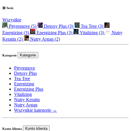
Serie
Wszystkie
Pityremove
(5)
Detoxy Plus
(3)
Tea Tree
(3)
Energizing
(3)
Energizing Plus
(3)
Vitalizing
(3)
Nutry
Keratin
(2)
Nutry Argan
(2)
Kategorie
Kategorie
Pityremove
Detoxy Plus
Tea Tree
Energizing
Energizing Plus
Vitalizing
Nutry Keratin
Nutry Argan
Wszystkie kategorie →
Konto klienta
Konto klienta