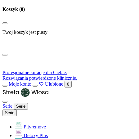
Koszyk
(0)
Twoj koszyk jest pusty
Profesjonalne kuracje dla Ciebie.
Rozwiązania potwierdzone klinicznie.
Moje konto
Ulubione
0
Serie
Serie
Serie
Pityremove
Detoxy Plus